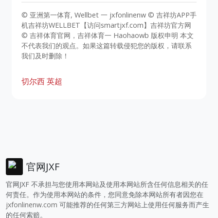
© 亚洲第一体育, Wellbet 一 jxfonlinenw © 吉祥坊APP手
机吉祥坊WELLBET【访问smartjxf.com】吉祥坊官方网
© 吉祥体育官网，吉祥体育一 Haohaowb 版权申明 本文
不代表我们的观点。如果这篇转载侵犯您的版权，请联系
我们及时删除！
切尔西
英超
官网JXF
官网JXF 不承担与您使用本网站及使用本网站所含任何信息相关的任
何责任。作为使用本网站的条件，您同意免除本网站所有者因您在
jxfonlinenw.com
可能推荐的任何第三方网站上使用任何服务而产生
的任何索赔。