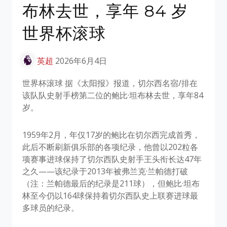
布林去世，享年 84 岁
世界杯滚球
英超
2026年6月4日
世界杯滚球 据《太阳报》报道，切尔西名宿/排在
该队队史射手榜第二位的鲍比·坦布林去世，享年84
岁。
1959年2月，年仅17岁的鲍比在切尔西完成首秀，
此后不断刷新俱乐部的各项纪录，他曾以202粒各
项赛事进球保持了切尔西队史射手王头衔长达47年
之久——该纪录于2013年被弗兰克·兰帕德打破
（注：兰帕德最后的纪录是211球），但鲍比·坦布
林至今仍以164球保持着切尔西队史上联赛进球最
多球员的纪录。