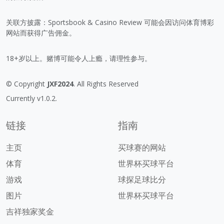
关联方披露：Sportsbook & Casino Review 可能会因访问体育博彩
网站而获得广告佣金。
18+岁以上。赌博可能令人上瘾，请理性参与。
© Copyright
JXF2024
. All Rights Reserved
Currently v1.0.2.
链接
指南
主页
买球赛的网站
体育
世界杯买球平台
游戏
球探足球比分
图片
世界杯买球平台
吉祥独家奖金