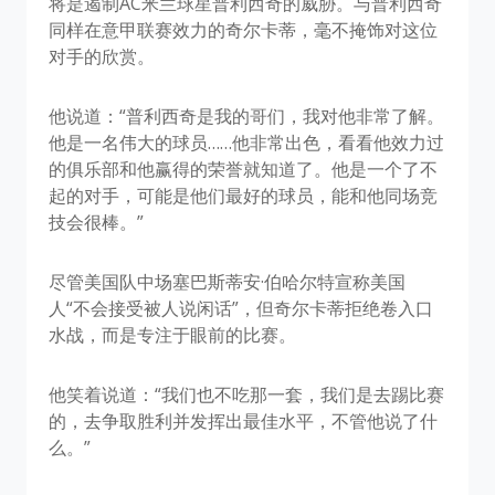
将是遏制AC米兰球星普利西奇的威胁。与普利西奇
同样在意甲联赛效力的奇尔卡蒂，毫不掩饰对这位
对手的欣赏。
他说道：“普利西奇是我的哥们，我对他非常了解。
他是一名伟大的球员……他非常出色，看看他效力过
的俱乐部和他赢得的荣誉就知道了。他是一个了不
起的对手，可能是他们最好的球员，能和他同场竞
技会很棒。”
尽管美国队中场塞巴斯蒂安·伯哈尔特宣称美国
人“不会接受被人说闲话”，但奇尔卡蒂拒绝卷入口
水战，而是专注于眼前的比赛。
他笑着说道：“我们也不吃那一套，我们是去踢比赛
的，去争取胜利并发挥出最佳水平，不管他说了什
么。”