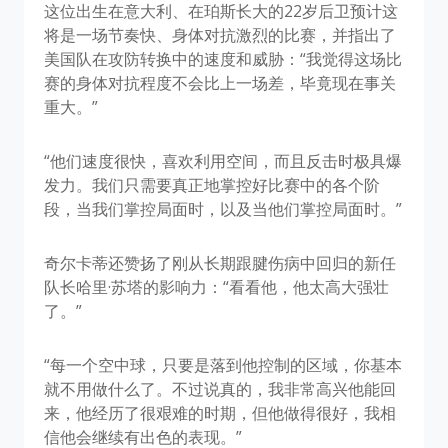
这位出生在意大利、在珀斯长大的22岁后卫预计这
将是一场节奏快、身体对抗激烈的比赛，并指出了
美国队在攻防转换中的速度和威胁：“我觉得这场比
赛的身体对抗程度不会比上一场差，毕竟现在事关
重大。”
“他们速度很快，喜欢利用空间，而且反击时极具爆
发力。我们只需要真正地掌控好比赛中的各个阶
段，当我们掌控局面时，以及当他们掌控局面时。”
奇尔卡蒂还赞扬了刚从长期跟腱伤病中回归的新任
队长哈里·苏塔的影响力：“看看他，他太高大强壮
了。”
“每一个空中球，只要是落到他控制的区域，你基本
就不用做什么了。不过说真的，我非常高兴他能回
来，他经历了很艰难的时期，但他做得很好，我相
信他会继续有出色的表现。”