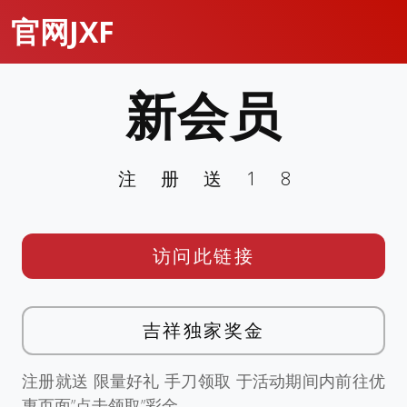
官网JXF
新会员
注册送18
访问此链接
吉祥独家奖金
注册就送 限量好礼 手刀领取 于活动期间内前往优
惠页面”点击领取”彩金。