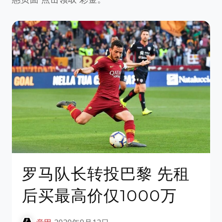
罗马队长转投巴黎 先租
后买最高价仅1000万