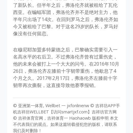
了新队长。但半年之后，弗洛伦齐就被租给了瓦伦
西亚。在蝙蝠军团，弗洛伦齐并不是绝对主力，他
半年只出场了14次。在回到罗马之后，弗洛伦齐如
今又被租给了巴黎。对于这名29岁的队长，罗马好
像没有任何留恋。
在穆尼耶加盟多特蒙德之后，巴黎确实需要引入一
名高水平的右后卫。不过弗洛伦齐曾有过重伤史，
他的未来会被打上一个大大的问号。在2016年10月
26日，弗洛伦齐左膝前十字韧带重伤，他歇息了4
个月之久。2017年2月17日，弗洛伦齐左膝前十字
韧带再次撕裂，这直接导致他赛季报销。
© 亚洲第一体育, Wellbet 一 jxfonlinenw © 吉祥坊APP手
机吉祥坊WELLBET【访问smartjxf.com】吉祥坊官方网
© 吉祥体育官网，吉祥体育一 Haohaowb 版权申明 本文
不代表我们的观点。如果这篇转载侵犯您的版权，请联系
我们及时删除！