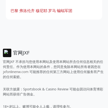
巴黎
弗洛伦齐
穆尼耶
罗马
蝙蝠军团
官网JXF
官网JXF 不承担与您使用本网站及使用本网站所含任何信息相关的任
何责任。作为使用本网站的条件，您同意免除本网站所有者因您在
jxfonlinenw.com
可能推荐的任何第三方网站上使用任何服务而产生
的任何索赔。
关联方披露：Sportsbook & Casino Review 可能会因访问体育博彩
网站而获得广告佣金。
18+岁以上。赌博可能令人上瘾，请理性参与。