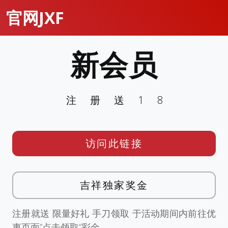
官网JXF
新会员
注册送18
访问此链接
吉祥独家奖金
注册就送 限量好礼 手刀领取 于活动期间内前往优
惠页面”点击领取”彩金。