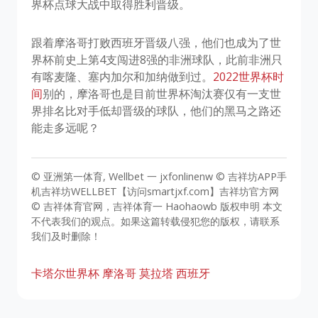
界杯点球大战中取得胜利晋级。
跟着摩洛哥打败西班牙晋级八强，他们也成为了世
界杯前史上第4支闯进8强的非洲球队，此前非洲只
有喀麦隆、塞内加尔和加纳做到过。
2022世界杯时
间
别的，摩洛哥也是目前世界杯淘汰赛仅有一支世
界排名比对手低却晋级的球队，他们的黑马之路还
能走多远呢？
© 亚洲第一体育, Wellbet 一 jxfonlinenw © 吉祥坊APP手
机吉祥坊WELLBET【访问smartjxf.com】吉祥坊官方网
© 吉祥体育官网，吉祥体育一 Haohaowb 版权申明 本文
不代表我们的观点。如果这篇转载侵犯您的版权，请联系
我们及时删除！
卡塔尔世界杯
摩洛哥
莫拉塔
西班牙