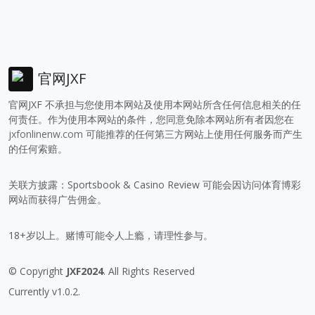
官网JXF
官网JXF 不承担与您使用本网站及使用本网站所含任何信息相关的任
何责任。作为使用本网站的条件，您同意免除本网站所有者因您在
jxfonlinenw.com
可能推荐的任何第三方网站上使用任何服务而产生
的任何索赔。
关联方披露：Sportsbook & Casino Review 可能会因访问体育博彩
网站而获得广告佣金。
18+岁以上。赌博可能令人上瘾，请理性参与。
© Copyright
JXF2024
. All Rights Reserved
Currently v1.0.2.