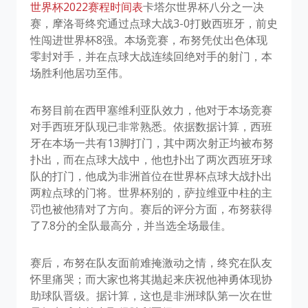
世界杯2022赛程时间表
​卡塔尔世界杯八分之一决
赛，摩洛哥终究通过点球大战3-0打败西班牙，前史
性闯进世界杯8强。本场竞赛，布努凭仗出色体现
零封对手，并在点球大战连续回绝对手的射门，本
场胜利他居功至伟。
布努目前在西甲塞维利亚队效力，他对于本场竞赛
对手西班牙队现已非常熟悉。依据数据计算，西班
牙在本场一共有13脚打门，其中两次射正均被布努
扑出，而在点球大战中，他也扑出了两次西班牙球
队的打门，他成为非洲首位在世界杯点球大战扑出
两粒点球的门将。世界杯别的，萨拉维亚中柱的主
罚也被他猜对了方向。赛后的评分方面，布努获得
了7.8分的全队最高分，并当选全场最佳。
赛后，布努在队友面前难掩激动之情，终究在队友
怀里痛哭；而大家也将其抛起来庆祝他神勇体现协
助球队晋级。据计算，这也是非洲球队第一次在世