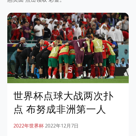
世界杯点球大战两次扑
点 布努成非洲第一人
2022年世界杯
2022年12月7日